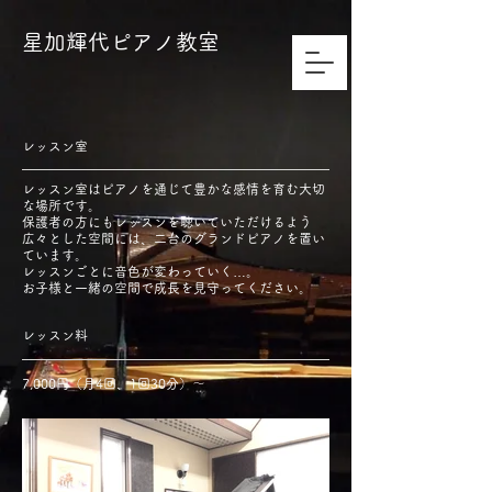
​星加輝代ピアノ教室
​レッスン室
レッスン室はピアノを通じて豊かな感情を育む大切
な場所です。
保護者の方にもレッスンを聴いていただけるよう
広々とした空間には、二台のグランドピアノを置い
ています。
レッスンごとに音色が変わっていく…。
お子様と一緒の空間で成長を見守ってください。
​レッスン料
7,000円（月4回、1回30分）～